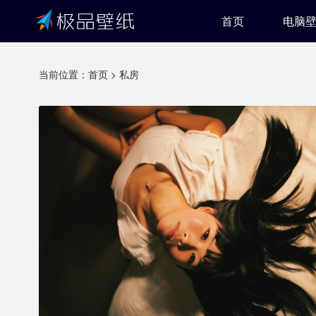
首页
电脑
当前位置：
首页
>
私房