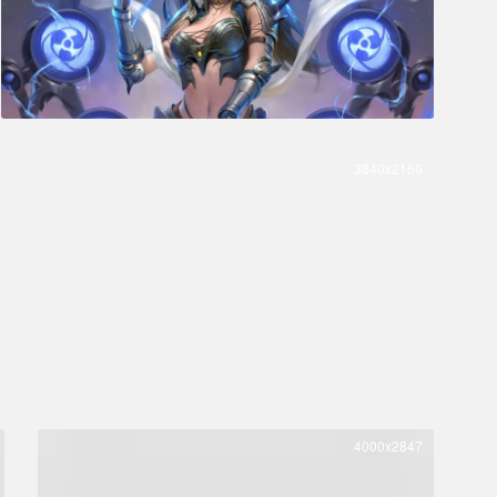
3840x2160
4000x2847