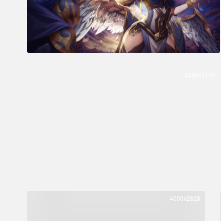
3840x2160
4000x2828