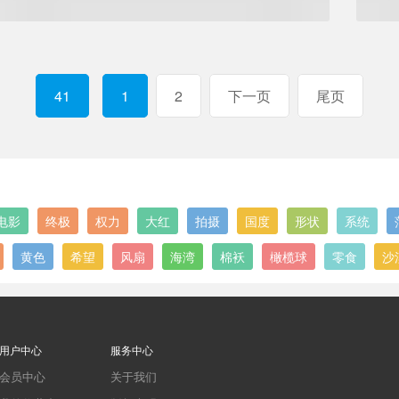
41
1
2
下一页
尾页
电影
终极
权力
大红
拍摄
国度
形状
系统
黄色
希望
风扇
海湾
棉袄
橄榄球
零食
沙
用户中心
服务中心
会员中心
关于我们