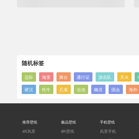
随机标签
边际
海里
舞台
通行证
游击队
天火
硬汉
牦牛
孔雀
浴池
幽灵
国会
海外
推荐壁纸
极品壁纸
手机壁纸
4K风景
8K壁纸
风景手机