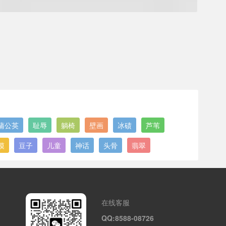
蒲公英
耻辱
躺椅
壁画
冰碛
芦苇
漠
豆子
儿童
神话
头骨
翡翠
在线客服
QQ:8588-08726