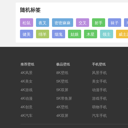
随机标签
松鼠
夜叉
密密麻麻
交叉
射手
袜子
健美
绵羊
烟鬼
姑娘
木星
领主
威士
推荐壁纸
极品壁纸
手机壁纸
4K风景
8K壁纸
风景手机
4K美女
5K壁纸
美女手机
4K游戏
5K双屏
动漫手机
4K动漫
5K带鱼屏
游戏手机
4K创意
4K壁纸
萌物手机
4K汽车
4K双屏
汽车手机