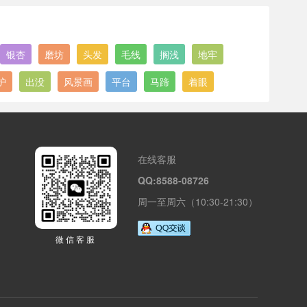
银杏
磨坊
头发
毛线
搁浅
地牢
护
出没
风景画
平台
马蹄
着眼
在线客服
QQ:8588-08726
周一至周六（10:30-21:30）
微信客服