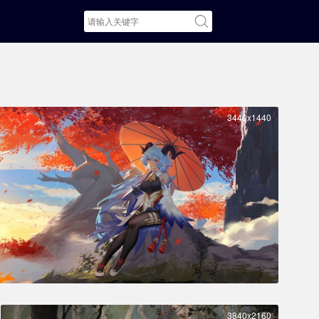
3440x1440
3840x2160