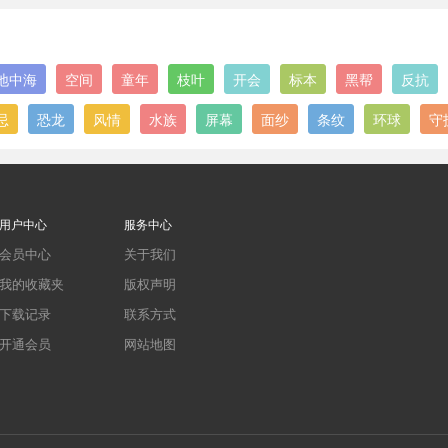
地中海
空间
童年
枝叶
开会
标本
黑帮
反抗
忌
恐龙
风情
水族
屏幕
面纱
条纹
环球
守
用户中心
服务中心
会员中心
关于我们
我的收藏夹
版权声明
下载记录
联系方式
开通会员
网站地图