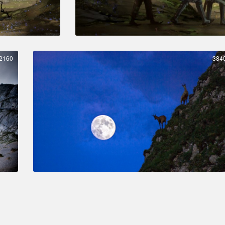
2160
384