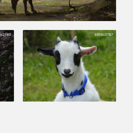
0x2160
4958x3787