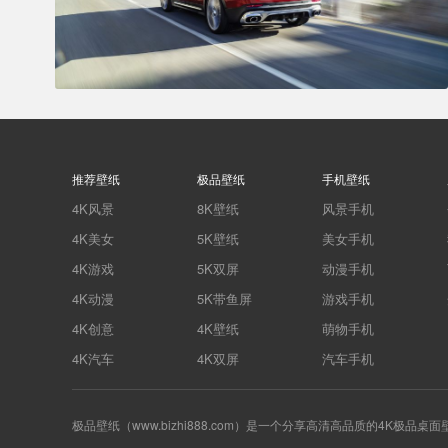
推荐壁纸
极品壁纸
手机壁纸
4K风景
8K壁纸
风景手机
4K美女
5K壁纸
美女手机
4K游戏
5K双屏
动漫手机
4K动漫
5K带鱼屏
游戏手机
4K创意
4K壁纸
萌物手机
4K汽车
4K双屏
汽车手机
极品壁纸（www.bizhi888.com）是一个分享高清高品质的4K极品