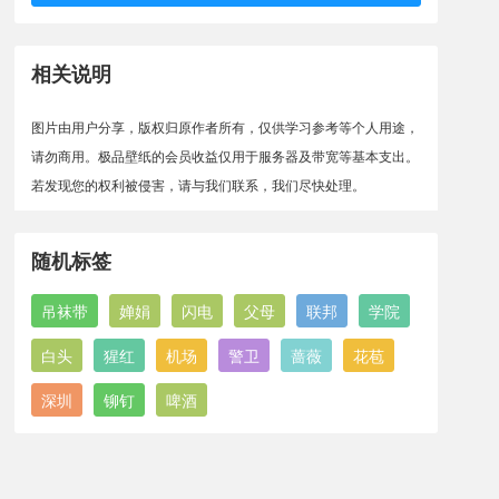
相关说明
图片由用户分享，版权归原作者所有，仅供学习参考等个人用途，
请勿商用。极品壁纸的会员收益仅用于服务器及带宽等基本支出。
若发现您的权利被侵害，请与我们联系，我们尽快处理。
随机标签
吊袜带
婵娟
闪电
父母
联邦
学院
白头
猩红
机场
警卫
蔷薇
花苞
深圳
铆钉
啤酒